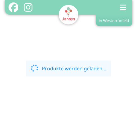
in Westerrönfeld
Shop in Westerrönfeld
Home
Shopinfos
Menükarte
Produkte werden geladen...
Treuekarte/Stempel
Login
Registrieren