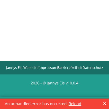
Jannys Eis Webseite
Impressum
Barrierefreiheit
Datenschutz
2026 - © Jannys Eis v10.0.4
🗙
An unhandled error has occurred.
Reload