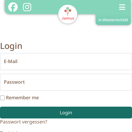
in Westerrönfeld
Shop in Westerrönfeld
Home
Login
Shopinfos
Menükarte
E-Mail
Treuekarte/Stempel
Passwort
Login
Registrieren
Remember me
Login
Passwort vergessen?